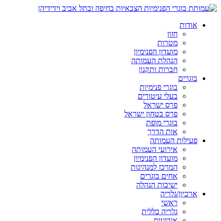
אודות
חזון
מטרות
מועדון הפנימיון
הנהלת העמותה
חברות ותקנון
בוגרים
בוגרי פנימיות
בעלי עיטורים
פרס ישראל
פרס בטחון ישראל
בוגרי מופת
אות הדרך
פעילות העמותה
אירועי העמותה
מועדון הפנימיון
המרכז למנהיגות
אחים בוגרים
ישיבות הנהלה
ארכיון/גלריה
ראשי
גלריה כללית
אירועים