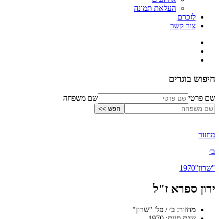
העלאת תמונה
לזכרם
צור קשר
חיפוש בוגרים
שם פרטי
שם משפחה
מחזור
ב׳
"שרון"
1970
ירון ספרא ז"ל
מחזור: ב׳ / פל' "שרון"
שנת סיום: 1970