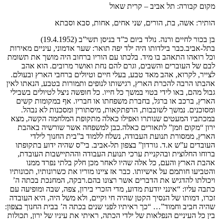
מקום קבורה: תל אביב – קרית שאול
הותיר: אשה, בת, הורים, שני אחים, אחות, סבא וסבתא
בן בכור לחיים ורנה. נולד ביום כ”ד בניסן תשי”ב (19.4.1952)
בתל-אביב.כבר בילדותו היה ילד יפה תואר: שער אדמוני, עיניים מאירות
וכל רואהו התאהב בו מיד. בלכתו עם הוריו ברחוב היה מושך את תשומת
לבם של העוברים והשבים, וגרם להם נחת ואושר מרובים. הוא אהב
לצייר, לקרוא, אהב מאד טבע, בעלי חיים וטיולים ברחבי הארץ ובעולם.
אהבתו הרבה להכרת הארץ, רגישותו לנופים ותמורות בטבע, הנאתו לאין
גבול מהם, באו לידי בטוי במשך כל חייו. כל חופשה ניצל לטיולים בשבילי
הארץ, ברכב או ברגל, בחברת משפחתו או חבריו. אף במקומות קשים
ומסוכנים. נמשך לשובבות, הרפתקאות, מיסתורין ומסכנות לא נבהל.
במכתביו המעטים שנותרו ואפילו כאלה מתקופת המלחמה הקשה, מצא
ירון “מקום וזמן” לתאורים כאלה.כבן למשפחה אשר שורשיה באהבת
הארץ, ממסורת תנועת העבודה, נשלח ללמוד ב”בית החנוך לילדי
העובדים ע”ש א.ד. גורדון” בצפון תל-אביב. בי”ס שהיה ידוע בתקופתו
ברוחו החלוצית ובהקניית ערכי תנועת העבודה וההתיישבות העובדת,
אהבת הארץ והעם, כל אלה שהיו לאחר מכן חלק בלתי נפרד ממנו
והטביעו חותמם על אישיותו. כבר אז ציינו מוריו את כשרונותיו, תכונותיו
ויכולתו להדגיש את הדברים אשר רצונו בהם.רבקה, המחנכת בכתה ה’
כתבה עליו: “אינני יודעת מדוע, מדי הזכרי בירון, צפה, שבה ומופיעה עם
זכרו, דמותו של הנסיך הקטן שהיה חי וקיים, ולא משל היה, היא העובדה
שהיה חביב וחמוד”… “כך ראיתיו לפני שנים בכתה ה’ בבית החנוך בצפון:
בין כל העיניים הנפלאות של ילדי הכתה, ראיתי את עיניו של ירון, תכולות