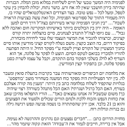
לפנימיה היה המשך טבעי של חיים לשליחות במלוא מובן המלה. הבגרות
שהיתה בירון חושבני שאין לה אח ורע. כושר נתוח, יכולת להבחין בין עקר
לטפל, ומעל לכל – נפש טובה. בצד הצדדים האינטלקטואליים שהיו בו,
היה מעמודי התווך של ספורטאי הפנימיה, וכל זאת עשה בצניעות הראויה
לשבח”… “בין חניכי הפנימיה שראו בשירותם בצה”ל דרך חיים למען
האומה – היה ירון בין הבולטים ביותר באישיותו המקרינה חום ואהבה ללא
גבול”… עם גיוסו לצה”ל התנדב לצנחנים, סיים בהצלחה יתרה קורס
קצינים, וברצותו להגביר את המיצוי העצמי שלו עבר ליחידה מובחרת,
בפיקוד דרום, בה הוצב כקצין. משם נשלח לקורס קציני מודיעין אותו סיים
כחניך המצטיין של הקורס וצויין לשבח ע”י מפקד החיל. זו היתה הפתעה
להוריו ולמכריו בבואם לטקס הסיום. הוצע לו לפקד על פלוגה, אך הוא
העדיף לא לדלג בשלבי הפקוד בהם התקדם, וקבל על עצמו לשרת כסגן
מפקד פלוגה, וכן בתפקיד קצין המודיעין.
את מלחמת יום הכיפורים ומאורעותיה עבר בקרבות בתעלת סואץ ומעבר
לה. בין יתר הפעילויות היה מפקד כוח המשנה בשחרור מוצב ‘בודפסט’.
בגלויות שהקפיד לשלוח במלחמה כתב בין היתר: “מענין מה קורה אצלכם
בעורף, האם הכל כרגיל ושגרתי? האם הכל מתנהל כשורה? רצוי שיהיה
כך! משום שבשביל זה אנחנו נמצאים כאן!”… הוריו התפלאו מהיכן שאב
את כוחות הנפש והכוח ללכת ולנחם הורים שכולים ולסעוד את הפצועים
והוא בן 21 בלבד. אכן ירון שהסתתרה בו נשמה פגיעה ונפש רגישה גילה
גם בגרות וגדלות רוח.
מחזית הדרום כתב: …”חברים נפצעים וגם נהרגים וההרגשה לא נעימה.
אבל אין ברירה, חייבים לגמור את ה’עבודה’ הזאת ונקוה שיגמר מהר…