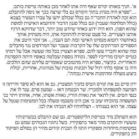
א’. חניך מאותו קורס שאף היה אתו לאחר מכן באותה טייסת כותב:
…”ספרא היה מנהיג בתוך הקורס גם בלי שרצה בכך או ניסה להתבלט.
הוא זכה לאהדת החבר’ה גם בגלל שכולם ידעו על עברו העשיר בצבא
(כולל המלחמה שעבר) וגם בגלל סגנון הדבור והדוגמא האישית למופת
שהוא הפגין. הוא היה ידוע כאחד שיודע טוב יותר, דבר שדווקא הרגיז
אותנו הצעירים. כל פעם שניסית להתווכח אתו, היה משתיק אותך
באיזושהי דוגמא מנסיונו האישי ובזה תם הענין… אני זוכר היטב את
הספורים המרתקים שלו על הקרבות שעבר ועל המרדפים נגד מחבלים
ומה שהוא וחבריו עשו להם. ספרא הצטיין בכל מה שעשה אבל על רמתו
כטייס ייטיבו מדריכיו לספר. נקודה נוספת שבלטה באופיו היתה הקפדנות
והאחריות. בקיצור, ספרא היה מהטובים שאומרים עליהם שהם הולכים.
היה בו אוסף בלתי רגיל של תכונות טובות של מנהיגות, אחריות, יכולת
ביצוע מעולה ומהימנות אישית גבוהה”.
ירון סיים גם את קורס הטיס כחניך המצטיין. גם אז הוא לא סיפר והייתה זו
הפתעה למשפחתו ולמכריו. שר הבטחון דאז – שמעון פרס, ענד לו את
כנפי הטיס. אין לתאר את גאוות הוריו, גאוות אשתו, אחיו, אחותו ויתר בני
המשפחה בהוכיחו שוב כי אכן הינו משכמו ומעלה בכל המשימות שנטל על
עצמו. אך הוא בענוותו – הצלחותיו לא הגביהו את לבו.
הוא השתלב מיד בטייסת הליקופטרים. גם שם התבלט בכשרונותיו
ומעשיו והתקדם מהר מאד בתפקידיו. בשל נתוניו הגבוהים שמש גם
במשימות מיוחדות ומפקדיו התוו לו תכנית קידום מהיר הן בסולם הפיקוד
והן בתפקידים.