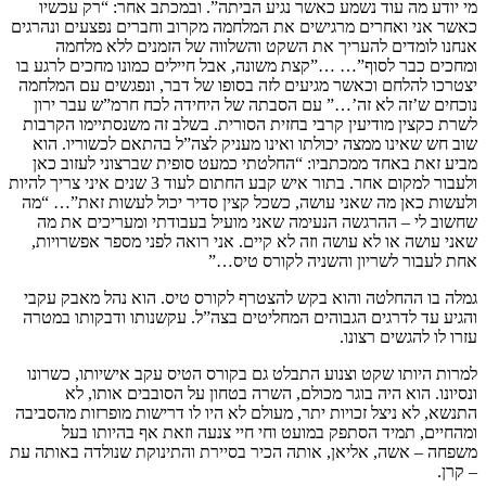
מי יודע מה עוד נשמע כאשר נגיע הביתה”. ובמכתב אחר: “רק עכשיו
כאשר אני ואחרים מרגישים את המלחמה מקרוב וחברים נפצעים ונהרגים
אנחנו לומדים להעריך את השקט והשלווה של הזמנים ללא מלחמה
ומחכים כבר לסוף”… …”קצת משונה, אבל חיילים כמונו מחכים לרגע בו
יצטרכו להלחם וכאשר מגיעים לזה בסופו של דבר, ונפגשים עם המלחמה
נוכחים ש’זה לא זה’…” עם הסבתה של היחידה לכח חרמ”ש עבר ירון
לשרת כקצין מודיעין קרבי בחזית הסורית. בשלב זה משנסתיימו הקרבות
שוב חש שאינו ממצה יכולתו ואינו מעניק לצה”ל בהתאם לכשוריו. הוא
מביע זאת באחד ממכתביו: “החלטתי כמעט סופית שברצוני לעזוב כאן
ולעבור למקום אחר. בתור איש קבע החתום לעוד 3 שנים איני צריך להיות
ולעשות כאן מה שאני עושה, כשכל קצין סדיר יכול לעשות זאת”… “מה
שחשוב לי – ההרגשה הנעימה שאני מועיל בעבודתי ומעריכים את מה
שאני עושה או לא עושה וזה לא קיים. אני רואה לפני מספר אפשרויות,
אחת לעבור לשריון והשניה לקורס טיס…”
גמלה בו ההחלטה והוא בקש להצטרף לקורס טיס. הוא נהל מאבק עקבי
והגיע עד לדרגים הגבוהים המחליטים בצה”ל. עקשנותו ודבקותו במטרה
עזרו לו להגשים רצונו.
למרות היותו שקט וצנוע התבלט גם בקורס הטיס עקב אישיותו, כשרונו
ונסיונו. הוא היה בוגר מכולם, השרה בטחון על הסובבים אותו, לא
התנשא, לא ניצל זכויות יתר, מעולם לא היו לו דרישות מופרזות מהסביבה
ומהחיים, תמיד הסתפק במועט וחי חיי צנעה וזאת אף בהיותו בעל
משפחה – אשה, אליאן, אותה הכיר בסיירת והתינוקת שנולדה באותה עת
– קרן.