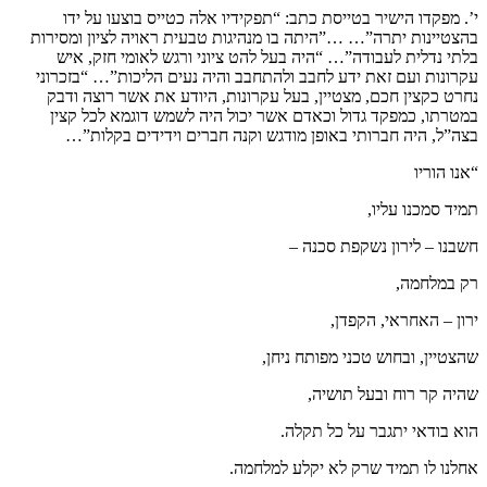
י’. מפקדו הישיר בטייסת כתב: “תפקידיו אלה כטייס בוצעו על ידו
בהצטיינות יתרה”… …”היתה בו מנהיגות טבעית ראויה לציון ומסירות
בלתי נדלית לעבודה”… “היה בעל להט ציוני ורגש לאומי חזק, איש
עקרונות ועם זאת ידע לחבב ולהתחבב והיה נעים הליכות”… “בזכרוני
נחרט כקצין חכם, מצטיין, בעל עקרונות, היודע את אשר רוצה ודבק
במטרתו, כמפקד גדול וכאדם אשר יכול היה לשמש דוגמא לכל קצין
בצה”ל, היה חברותי באופן מודגש וקנה חברים וידידים בקלות”…
“אנו הוריו
תמיד סמכנו עליו,
חשבנו – לירון נשקפת סכנה –
רק במלחמה,
ירון – האחראי, הקפדן,
שהצטיין, ובחוש טכני מפותח ניחן,
שהיה קר רוח ובעל תושיה,
הוא בודאי יתגבר על כל תקלה.
אחלנו לו תמיד שרק לא יקלע למלחמה.