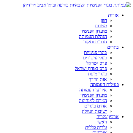
אודות
חזון
מטרות
מועדון הפנימיון
הנהלת העמותה
חברות ותקנון
בוגרים
בוגרי פנימיות
בעלי עיטורים
פרס ישראל
פרס בטחון ישראל
בוגרי מופת
אות הדרך
פעילות העמותה
אירועי העמותה
מועדון הפנימיון
המרכז למנהיגות
אחים בוגרים
ישיבות הנהלה
ארכיון/גלריה
ראשי
גלריה כללית
אירועים