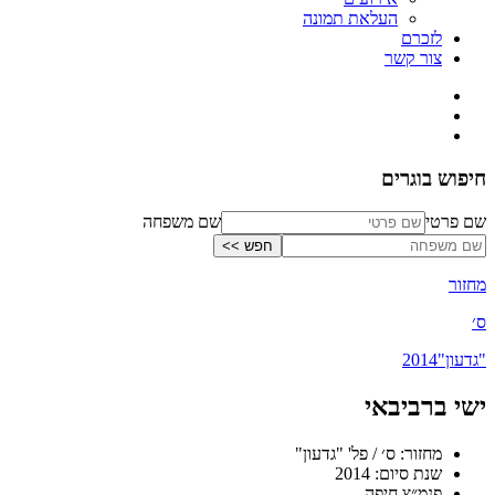
העלאת תמונה
לזכרם
צור קשר
חיפוש בוגרים
שם פרטי
שם משפחה
מחזור
ס׳
"גדעון"
2014
ישי ברביבאי
מחזור: ס׳ / פל' "גדעון"
שנת סיום: 2014
פנמ״צ חיפה