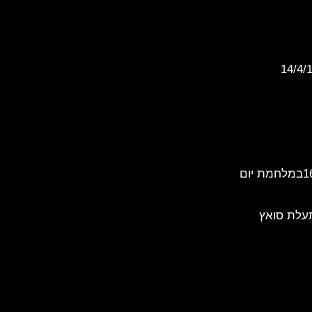
במלחמת יום
תעלת סואץ