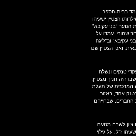
14.4.195) בקרית-אתא. הוא למד בבית-הספר
דותו הצטיין ישעיהו
 הנוער “בני עקיבא”
ר שמוריו עמדו על
י עקיבא” וב”ליגה
אית, ואכן הצטיין שם
לים קורס מפקדי טנקים ונשלח
ו היה חניך מצטיין.
 המרכזית של תעלת
טנק אחד, באזור
15.10.19), נפגע הטנק וארבעת החברים, שבחייהם
ו ציון-לשבח מטעם
ה בן-דב (גלבורט) ישעיהו ז”ל, על גילוי