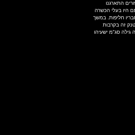
רים התארגנו
תם היו בעלי הכשרה
ריו חליפות. במשך
15-1 באוקטובר 1973 השתתף צוות טנק זה בקרבות
 גילה סג”מ ישעיהו