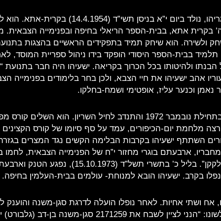
ישעיהו, בן רחל ושמריהו, נולד ביום י”א בניסן תשי”ד (4
’ בקרית אתא, בבית-הספר הריאלי בחיפה ובפנימייה הצבאית. מיל
שחק ולשירה. הוא שיחק תמיד בתפקידים הראשיים בהצגות בתנועת
 תלמיד בבית-הספר היסודי הופקד בידו ניהול ספריית המוסד, לאח
הבנתו ולהיטותו בכל הכרוך בקריאה. ישעיהו היה חבר בתנועת “בנ
וריו אהב ישעיהו את חיי הצבא, ולכן בחר בלימודים בפנימייה הצב
 נאמן וכנער עליז, אופטימי ושמח-בחלקו.
ישעיהו גויס לצה”ל בתחילת נובמבר 1972 והתנדב לחיל השריון. הוא הש
רצה מלחמת יום-הכיפורים, עמד על סף סיומו של קורס הקצינים שב
רים השתתף ישעיהו בקרבות הבלימה הקשים נגד המצרים בגזרה
מחבריו, ארבעתם בוגרי מחזור י”ח של הפנימייה הצבאית, לחמו ב
המעוזים “מצמד” ו”לקקן”. בליל כ’ בתשרי תשל”ד (73
נפלו בקרב. ישעיהו הובא למנוחת- עולמים בבית-העלמין בחיפה.
, אח ושתי אחיות. לאחר נופלו הועלה לדרגת סגן-משנה והוענק ל
הרמטכ”ל, אשר זו לשונו: “הנני לציין לשבח את 2171259 סגן-משנ