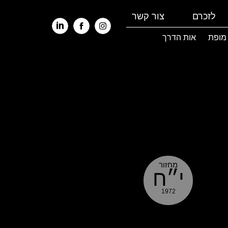
לזכרם
צור קשר
 מופת
אות הדרך
מחזור
י״ח
1972