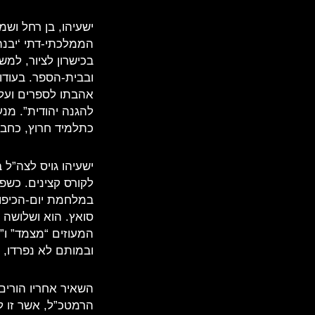
הממלכתי-דתי ‘יבנה
בכישרון לציור, למ
ובבית-הספר. בעודו
אהבתו לספרים ועל 
להגנה יהודית”. מנע
כתלמיד חרוץ, כחבר
לקורס קצינים. כשפ
במלחמת יום-הכיפו
סואץ. הוא ושלושה 
ובמותם לא נפרדו, 
השאיר אחריו הורים