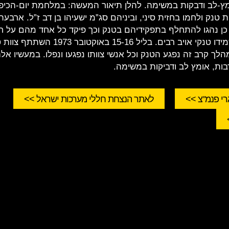
ץ-לב ודבקות במשימה. להלן תיאור המעשה: במלחמת יום-הכיפו
 טנק ולחמו בחזית סיני, וביניהם סג”מ ישעיהו בן דב ז”ל. ארבע
כן נהגו להתחלף בתפקידיהם בטנק וכך פיקד כל אחד מהם על חב
כל ימי הלחימה השמידו טנקי אויב רבים. בליל 6
הלך קרב זה נפגע הטנק וכל אנשי צוותו נפגעו ונפלו. במעשיו אלה
בות, אומץ לב ודביקות במשימה.
י פנמ"צ >>
לאתר הנצחת חללי מערכות ישראל >>