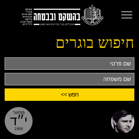
חיפוש בוגרים
שם
פרטי
שם
משפחה
מחזור
י״ד
1968