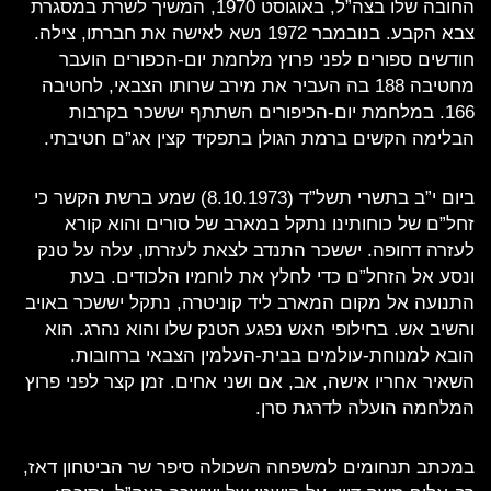
החובה שלו בצה”ל, באוגוסט 1970, המשיך לשרת במסגרת
צבא הקבע. בנובמבר 1972 נשא לאישה את חברתו, צילה.
חודשים ספורים לפני פרוץ מלחמת יום-הכפורים הועבר
מחטיבה 188 בה העביר את מירב שרותו הצבאי, לחטיבה
166. במלחמת יום-הכיפורים השתתף יששכר בקרבות
הבלימה הקשים ברמת הגולן בתפקיד קצין אג”ם חטיבתי.
ביום י”ב בתשרי תשל”ד (8.10.1973) שמע ברשת הקשר כי
זחל”ם של כוחותינו נתקל במארב של סורים והוא קורא
לעזרה דחופה. יששכר התנדב לצאת לעזרתו, עלה על טנק
ונסע אל הזחל”ם כדי לחלץ את לוחמיו הלכודים. בעת
התנועה אל מקום המארב ליד קוניטרה, נתקל יששכר באויב
והשיב אש. בחילופי האש נפגע הטנק שלו והוא נהרג. הוא
הובא למנוחת-עולמים בבית-העלמין הצבאי ברחובות.
השאיר אחריו אישה, אב, אם ושני אחים. זמן קצר לפני פרוץ
המלחמה הועלה לדרגת סרן.
במכתב תנחומים למשפחה השכולה סיפר שר הביטחון דאז,