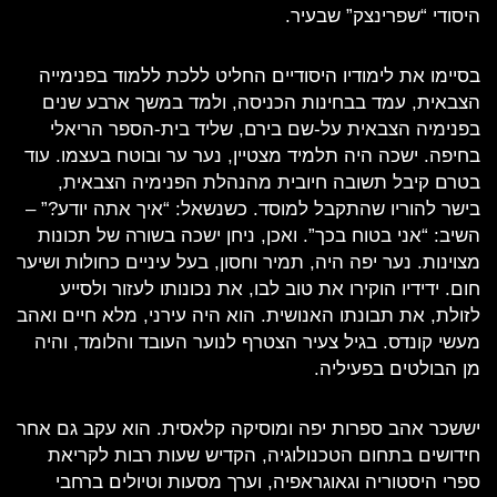
היסודי “שפרינצק” שבעיר.
בסיימו את לימודיו היסודיים החליט ללכת ללמוד בפנימייה
הצבאית, עמד בבחינות הכניסה, ולמד במשך ארבע שנים
בפנימיה הצבאית על-שם בירם, שליד בית-הספר הריאלי
בחיפה. ישכה היה תלמיד מצטיין, נער ער ובוטח בעצמו. עוד
בטרם קיבל תשובה חיובית מהנהלת הפנימיה הצבאית,
בישר להוריו שהתקבל למוסד. כשנשאל: “איך אתה יודע?” –
השיב: “אני בטוח בכך”. ואכן, ניחן ישכה בשורה של תכונות
מצוינות. נער יפה היה, תמיר וחסון, בעל עיניים כחולות ושיער
חום. ידידיו הוקירו את טוב לבו, את נכונותו לעזור ולסייע
לזולת, את תבונתו האנושית. הוא היה עירני, מלא חיים ואהב
מעשי קונדס. בגיל צעיר הצטרף לנוער העובד והלומד, והיה
מן הבולטים בפעיליה.
יששכר אהב ספרות יפה ומוסיקה קלאסית. הוא עקב גם אחר
חידושים בתחום הטכנולוגיה, הקדיש שעות רבות לקריאת
ספרי היסטוריה וגאוגראפיה, וערך מסעות וטיולים ברחבי