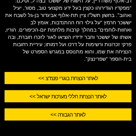
רב-אלוף משה דיין, על הישגיו של יששכר בצה”ל, וסיכם:
“מפקדיו הגדירוהו כקצין בעל ידע מקצועי טוב, מסור, יעיל
ואהוב”. בחשון תשל”ו ציין תת-אלוף אביגדור בן-גל לשבח את
יששכר חרמץ “על גילוי רוח ההתנדבות, אומץ לב
ואחוות-לוחמים” במהלך קרבות מלחמת יום-הכיפורים. הוריו,
אשתו של יששכר וחבר ידידיו הוציאו לאור לזכרו חוברת, ובה
פרקי זכרונות ורשימות על דרכו ועל דמותו; עיריית רחובות
הנציחה את שמו, והוא מתנוסס במגרש הספורט של
בית-הספר “שפרינצק”.
לאתר הנצחת בוגרי פנמ"צ >>
לאתר הנצחת חללי מערכות ישראל >>
לאתר הגבורה >>