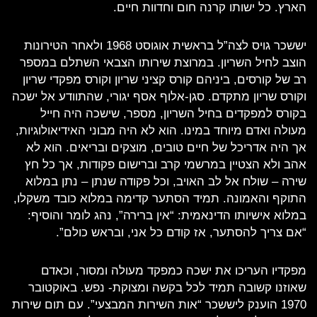
הארץ. כל ישותו קרנה חום וחדוות חיים.
יששכר גויס לצה”ל בראשית אוגוסט 1968 ולאחר הטירונות
הוצב לחיל השריון. במרוצת שירותו הצבאי השתלם במספר
רב של קורסים, ביניהם קורס קציני שריון וקורס מפקדי שריון
וקורס שריון מתקדם. סגן-אלוף אסף יגורי, שהתוודע אל ישכה
בקורס למפקדים בחיל השריון, מספר, שישכה היה חייל
מעולה ואדם מיוחד במינו. הוא לא היה מבוני האידיאולוגיות,
אך היה אדריכל של חיים טובים, מוצקים ובריאים. הוא לא
אהב ולא הצטיין במרשמי קרב וברישום פקודות, אך כל חץ
שירה – שולח אל לב האויב, וכל פקודה שנתן – נתן במלוא
התוקף והאמונה. תמיד הסתער קדימה במלוא כובד משקלו,
במלוא אישיותו הדינאמית: “אין ברירה”, נהג לומר והוסיף:
“אם צריך להסתער, אז קודם כל אני, ובראש כולם”.
מפקדיו העריכו את ישכה כמפקד מעולה ומסור, וכאדם
שאוזנו קשובה תמיד לכל בקשה ומצוקת- נפש. באוקטובר
1970 הוענק ליששכר “אות השירות המבצעי”. עם תום שירות