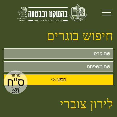
חיפוש בוגרים
שם
פרטי
שם
משפחה
מחזור
ס"ח
"אפיק"
2023
לירון צוברי