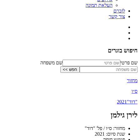
העלאת תמונה
לזכרם
צור קשר
חיפוש בוגרים
שם פרטי
שם משפחה
מחזור
ס״ו
"דוד"
2021
לירן גילמן
מחזור: ס״ו / פל' "דוד"
שנת סיום: 2021
פנמ״צ חיפה