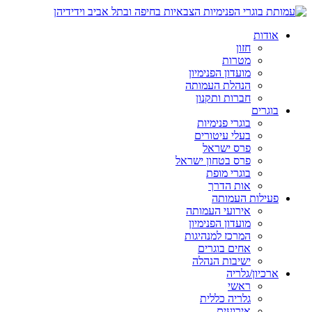
אודות
חזון
מטרות
מועדון הפנימיון
הנהלת העמותה
חברות ותקנון
בוגרים
בוגרי פנימיות
בעלי עיטורים
פרס ישראל
פרס בטחון ישראל
בוגרי מופת
אות הדרך
פעילות העמותה
אירועי העמותה
מועדון הפנימיון
המרכז למנהיגות
אחים בוגרים
ישיבות הנהלה
ארכיון/גלריה
ראשי
גלריה כללית
אירועים