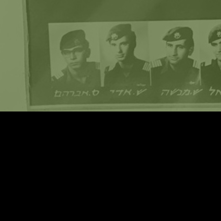
עיצוב:
שגיא בלומברג
+ יוסי ברקוביץ׳
פיתוח:
Relsites