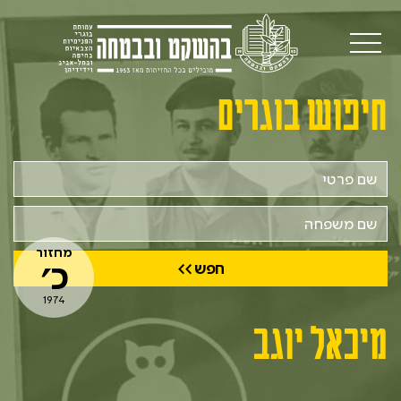
חיפוש בוגרים
שם
פרטי
שם
משפחה
מחזור
כ׳
1974
מיכאל יוגב