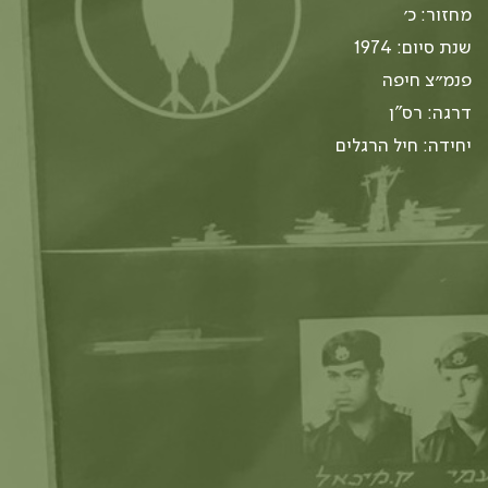
מחזור: כ׳
שנת סיום: 1974
פנמ״צ חיפה
דרגה: רס"ן
יחידה: חיל הרגלים