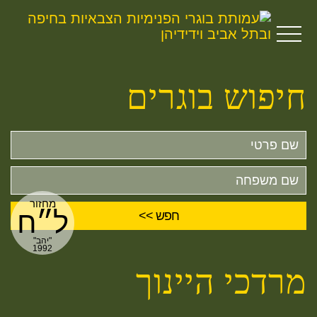
חיפוש בוגרים
שם
פרטי
שם
משפחה
מחזור
ל״ח
"יהב"
1992
מרדכי היינוך