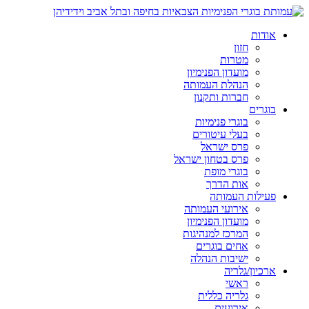
אודות
חזון
מטרות
מועדון הפנימיון
הנהלת העמותה
חברות ותקנון
בוגרים
בוגרי פנימיות
בעלי עיטורים
פרס ישראל
פרס בטחון ישראל
בוגרי מופת
אות הדרך
פעילות העמותה
אירועי העמותה
מועדון הפנימיון
המרכז למנהיגות
אחים בוגרים
ישיבות הנהלה
ארכיון/גלריה
ראשי
גלריה כללית
אירועים