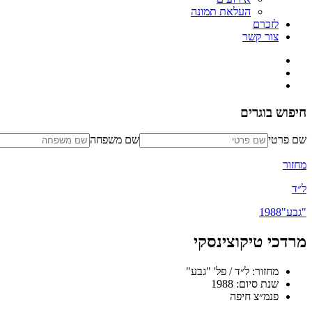
העלאת תמונה
לזכרם
צור קשר
חיפוש בוגרים
שם פרטי
שם משפחה
מחזור
ל״ד
"גבע"
1988
מרדכי טיקוצינסקי
מחזור: ל״ד / פל' "גבע"
שנת סיום: 1988
פנמ״צ חיפה