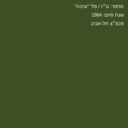
מחזור: ט״ז / פל' "ערבה"
שנת סיום: 1984
פנמ״צ תל-אביב