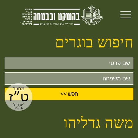
חיפוש בוגרים
שם
פרטי
שם
משפחה
מחזור
ט״ז
"ערבה"
1984
משה גדליהו