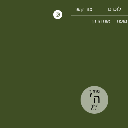
לזכרם
צור קשר
 מופת
אות הדרך
מחזור
ה׳
"גולן"
1973