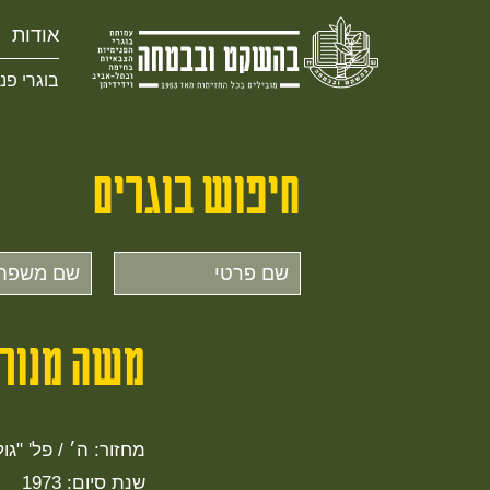
אודות
בוגרי פנ
חיפוש בוגרים
שם
שם
פרטי
משפחה
משה מנור 
מחזור: ה׳ / פל' "גול
שנת סיום: 1973