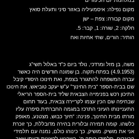
במלחמת יום הכיפורים
מקום נפילה: איסמעיליה
באזור סיני ותעלת סואץ
מקום קבורה: צפת – ישן
חלקה: 2, שורה: 1, קבר: 5.
הותיר: הורים, שתי אחיות ואח
משה, בן מזל ומרדכי, נולד ביום כ”ד באלול תשי”ג
(4.9.1953) בפתח-תקוה. בן שמונה חודשים היה כאשר
עברה המשפחה להתגורר בצפת, ואת חינוכו היסודי קיבל
שם בבית-הספר “בית החינוך” ע”ש יעקב טוביאש. את חינוכו
התיכון רכש בפנימייה הצבאית שליד בית-הספר הריאלי
שבחיפה שם הכין עצמו לקריירה צבאית, בעוד תחום
התעניינותו העיוני התרכז במגמה החברתית.סיפרה עליו
מורתו מבית החינוך, פנינה: “חיוך כבוש, מצטנע, מאופק
כלשהו. קומה תמירה ובלורית בהירה מדובללת, כך זוכרת
אני את מושיק. מושיק, כך כינוהו כולם, נמנה עם תלמידי
הבוגרים, תלמידי כיתה ח’. כשהגיע לקצינות ידעתי שאך