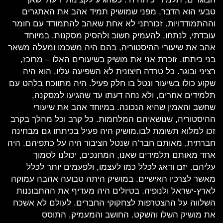
טבעי הוא הדבר, מפני שמושיק תמיד אהב את האתגרים
וההתמודדויות. זכורתני לא אחת שאהב להתמודד עם חומר
עובדתי, לנתחו, להעמיק חשוב ולהסיק מסקנות. במיוחד
אהב את שיעורי ההיסטוריה, בהם היה משכמו ומעלה משאר
בני כיתתו. זוכרת אני את מושיק בשיעורים האלו – מרוכז,
רציני ובוגר. כל טרדה חיצונית לא השפיעה עליו. הוא היה
שקוע כולו בשיעור ונטל בו חלק פעיל. היה מתווכח בלהט עם
תלמידים אחרים, ולא נחה דעתו עד שהגיעו למסקנה,
שחשב והאמין שהיא הנכונה. במיוחד אהב את שיעורי
ההיסטוריה, שנושאיהם המלחמות. כל קרב וכל מהלך בקרב
זכו למלוא תשומת לבו.מושיק היה פעיל בכיתתו גם מבחינה
חברתית, מאותם חבר’ה שנטל הציבור היה על כתפיהם. היה
אחד מאותם תלמידים שאנו, המחנכים, יכולנו לסמוך
עליהם. יזם ודאג לכלל כמו לעצמו, ולפעמים יותר לכלל
מאשר לצרכיו האישיים. במושיק היתה טבועה אהבה עמוקה
לארץ-ישראל ולנופיה. בטיולים היה מעדיף את ההתבוננות
השלווה על ההצטרפות לצחקוקי החברים. לעולם לא אשכח
את מושיק השלו והשקט. החושב והמעמיק, התוסס