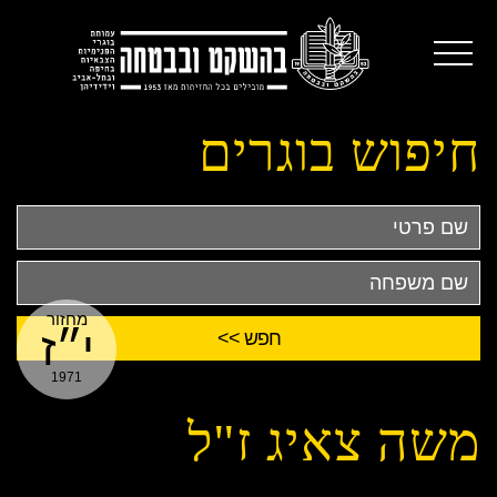
חיפוש בוגרים
שם
פרטי
שם
משפחה
מחזור
י״ז
1971
משה צאיג ז"ל