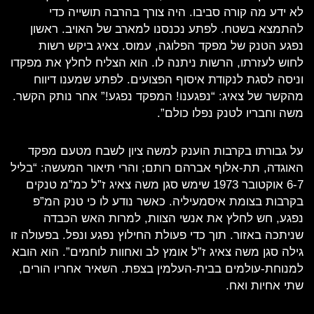
לא ידע מה קורה סביבו. היה צורך בהרבה תושייה כדי
להתמצא בשטח. לפתע נכנסנו למארב של האויב. ראשון
נפגע הטנק של מפקד הפלוגה, עמוס. צאיג ביקש רשות
לחוש לעזרתו, הרשות ניתנה לו. הוא הצליח לחלץ את מפקדו
וניסה לסגת לנקודת איסוף הפצועים. לפתע שמענו דיווח
מהקשר של צאיג: “נפגענו! המפקד נפגע!” אחר נותק הקשר.
משה וחבריו לטנק נפלו כולם”.
על גבורתו בקרבות הוענק למשה ציון לשבח מטעם מפקד
האוגדה, תת-אלוף אברהם רותם; והרי תיאור המעשה: “בליל
6-7 אוקטובר 1973 שימש סגן משה צאיג ז”ל כמ”מ טנקים
בקרבות בצומת איסמעיליה. כאשר נודע לו כי טנק המ”פ
נפגע, חש לחלץ את אנשי הצוות, למרות האש הכבדה
שניתכה באזור. תוך כדי פעולת החילוץ נפגע ונפל. בפעולה זו
גילה סגן משה צאיג ז”ל אומץ לב ואחוות לוחמים”. הוא הובא
למנוחת-עולמים בבית-העלמין בצפת. השאיר אחריו הורים,
שתי אחיות ואח.