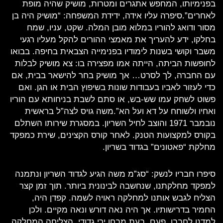
בפנימיותו, המחפש אתגרים ומטרות, מושיק שהיה מופת
לאחרים”.סיפרה עליו אידה, ידידת המשפחה: “מושיק היה בן
מסור ודואג להוריו במלוא מובן המלה. שקט, עניו, שמח
בחלקו, ידע להעריך את מאמצי ההורים להקל מעליו רגעי
משבר וקושי בשנות לימודיו בפנימייה הצבאית בחיפה. בבואו
לחופשות הביתה, הייתה אמו מפצירה בו: צא מושיק לבלות
עם החברה, לך לסרט… אך מושיק בחר להישאר בבית, אם
כדי לעזור לאביו בעבודות שונות בשיפוץ הבית או הגן. ואם
פשוט לשחק עמו שש-בש, או סתם לשבת בניחותא עם הוריו
ואחיו ולשוחח על דא ועל הא”.משה גויס לצה”ל בראשית
נובמבר 1971 והוצב לחיל השריון. במסגרת שירותו השתלם
בקורס למקצועות הטנק. לאחר קורס הקצינים, שירת כמפקד
מחלקת “פאטונים” בגדוד בשריון.
סיפרו חבריו לנשק: “סג”מ משה הגיע לגדוד השריון ונתמנה
למפקד מחלקתנו, שנחשבה לבינונית ביותר. תוך זמן קצר
הצליח לגבש אותנו למחלקה ראויה לשמה. קפדן היה,
החמיר בדרישותיו. אך היה נאה דורש ונאה מקיים. ולכן
למדנו לחבבו. פעם, בעת מבחן ירי גדודי, הצליחה המחלקה