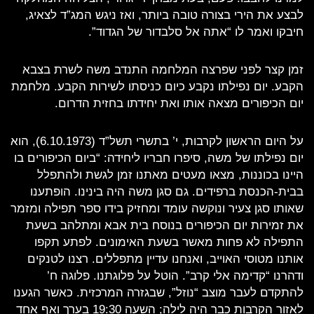
לבצע את הירי בצורה טובה ביותר, ואז ניגש המג”ד לצאיג,
חיבקו ואמר לו “אתה אל סלבדור של הגדוד”.
זמן קצר לפני שפרצה המלחמה התנדב משה לשרת בצבא
הקבע. יום נפילתו נקבע כיום כניסתו לשירות הקבע. מלחמת
יום הכיפורים מצאה אותו ואת יחידתו בחזית הדרום.
על היום הראשון לקרבות, י’ בתשרי תשל”ד (6.10.1973), הוא
יום נפילתו של משה, סיפרו חבריו ליחידה: “ביום הכיפורים בו
היינו בכוננות, מצאו מעטים מאתנו זמן לגשת ולהתפלל
בבית-הכנסת ברפידים. גם סגן משה היה בינינו. הופתענו
שאותו סגן צעיר ונוקשה עומד ומחזיק בידו ספר תפילה ומזמר
את זמירות יום הכיפורים בנוסח בית אבא ומתלהב בשעת
התפילה לא פחות מאשר בשעת האימונים. לפתע תקפו
אותנו מטוסי האוייב, ואנחנו עדיין מתפללים. רצנו לטנקים
ודהרנו “קדימה אלי קרב”. הוטל על פלוגתנו. פלוגה ח’
להתקדם לעבר מוצב “נוזל”, שבגזרה המרכזית. כאשר הגענו
לאזור הקרבות כבר היה לילה; השעה 19:30 בערך ואף אחד