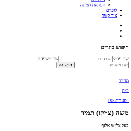
העלאת תמונה
לזכרם
צור קשר
חיפוש בוגרים
שם פרטי
שם משפחה
מחזור
כ״ח
"סער"
1982
משה (צ׳יקו) תמיר
בעל צל״ש אלוף