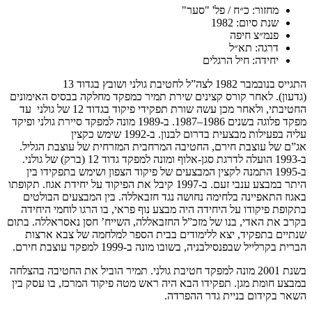
מחזור: כ״ח / פל' "סער"
שנת סיום: 1982
פנמ״צ חיפה
דרגה: תא״ל
יחידה: חיל הרגלים
התגייס בנובמבר 1982 לצה”ל לחטיבת גולני ושובץ בגדוד 13
(גדעון). לאחר קורס קצינים שירת תמיר כמפקד מחלקה בבסיס האימונים
החטיבתי, ולאחר מכן עשה שורת תפקידי פיקוד בגדוד 12 של גולני עד
מפקד פלוגה בשנים 1986–1987. ב-1989 מונה למפקד סיירת גולני ופיקד
עליה בפעילות מבצעית בדרום לבנון. ב-1992 שימש כקצין
אג”ם של עוצבת חירם, החטיבה המרחבית המזרחית של עוצבת הגליל.
ב-1993 הועלה לדרגת סגן-אלוף ומונה למפקד גדוד 12 (ברק) של גולני.
ב-1995 התמנה לקצין המבצעים של פיקוד הצפון ושימש בתפקידו בין
היתר במבצע ענבי זעם. ב-1997 קיבל את הפיקוד על יחידת אגוז. תקופתו
באגוז התאפיינה בלחימה נחושה נגד חזבאללה. בין המבצעים הבולטים
בתקופת פיקודו על היחידה היה מבצע נוף פראי, בו הרגו לוחמי היחידה
בקרב את האדי, בנו של מזכ”ל החזבאללה, השייח’ חסן נאסראללה. בתום
שנתיים בתפקיד, יצא ללימודים בבית הספר למלחמה של צבא ארצות
הברית בקרלייל שבפנסילבניה, בשובו מונה ב-1999 למפקד עוצבת חירם.
בשנת 2001 מונה למפקד חטיבת גולני. תמיר הוביל את החטיבה בהצלחה
במבצע חומת מגן. תפקידו הבא היה ראש מטה פיקוד המרכז, בו עסק בין
השאר בקידום בניית גדר ההפרדה.