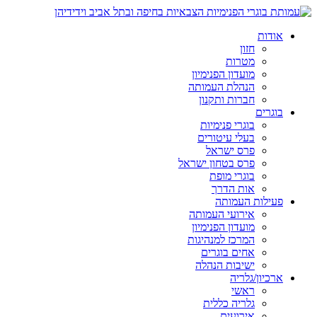
אודות
חזון
מטרות
מועדון הפנימיון
הנהלת העמותה
חברות ותקנון
בוגרים
בוגרי פנימיות
בעלי עיטורים
פרס ישראל
פרס בטחון ישראל
בוגרי מופת
אות הדרך
פעילות העמותה
אירועי העמותה
מועדון הפנימיון
המרכז למנהיגות
אחים בוגרים
ישיבות הנהלה
ארכיון/גלריה
ראשי
גלריה כללית
אירועים