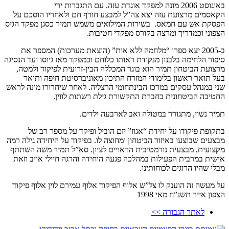
באוגוסט 2006 מונה למפקד אוגדת עזה. עם התגברות ירי
הקאסמים מרצועת עזה יצא צה”ל למבצע חורף חם ולאחריו הוסכם על
הפסקת אש עם חמאס. בשירות המילואים משמש תמיר כסגן מפקד הגיס
הצפוני וכמדריך ומרצה בקורס מפקדי חטיבות.
ב-2005 יצא ספרו “מלחמה ללא אות” (הוצאת מערכות) המספר את
סיפור הלחימה בלבנון מנקודת ראותו כלוחם וכמפקד מאז גיוסו ועד הנסיגה
מרצועת הביטחון תמיר הוא בוגר המכללה הבין-זרועית לפיקוד ולמטה,
בעל תואר ראשון בלימודי המזרח התיכון מאוניברסיטת חיפה ותואר
שני במנהל עסקים במרכז הבינתחומי הרצליה. לאחר שיחרורו מונה לראש
החטיבה הביטחונית בחברת התקשורת גילת רשתות לווין.
תמיר נשוי, מתגורר במטולה ואב לארבעה ילדים.
בתקופת פיקודו על יחידת “אגוז” יזם הוביל ופיקד על מספר רב של
מבצעים שבוצעו באיזור הביטחון ומחוצה לו. בפיקוד על היחידה גילה רמה
מקצועית, מבצעית נורמטיבית הראויים לציון. סא”ל תמיר משה השתתף
אישית במרבית הפעילות במהלכה פגעה היחידה והרגה חיילי אויב וזאת
מבלי שהיו הרוגים לכוחותינו.
על מעשה זה הוענק לו צל”ש אלוף הפיקוד אלוף עמירם לוין אלוף פיקוד
הצפון אייר תשנ”ח מאי 1998
לאתר הגבורה >>