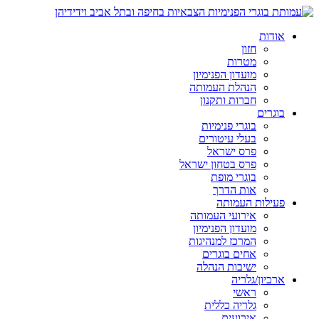
אודות
חזון
מטרות
מועדון הפנימיון
הנהלת העמותה
חברות ותקנון
בוגרים
בוגרי פנימיות
בעלי עיטורים
פרס ישראל
פרס בטחון ישראל
בוגרי מופת
אות הדרך
פעילות העמותה
אירועי העמותה
מועדון הפנימיון
המרכז למנהיגות
אחים בוגרים
ישיבות הנהלה
ארכיון/גלריה
ראשי
גלריה כללית
אירועים