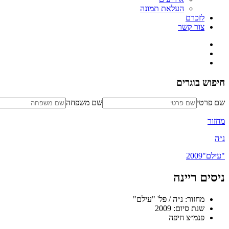
העלאת תמונה
לזכרם
צור קשר
חיפוש בוגרים
שם פרטי
שם משפחה
מחזור
נ״ה
"עילם"
2009
ניסים ריינה
מחזור: נ״ה / פל' "עילם"
שנת סיום: 2009
פנמ״צ חיפה