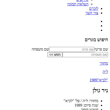
העלאת תמונה
לזכרם
צור קשר
חיפוש בוגרים
שם פרטי
שם משפחה
מחזור
ל״ה
"לביא"
1989
ניר גולן
מחזור: ל״ה / פל' "לביא"
שנת סיום: 1989
פנמ״צ חיפה