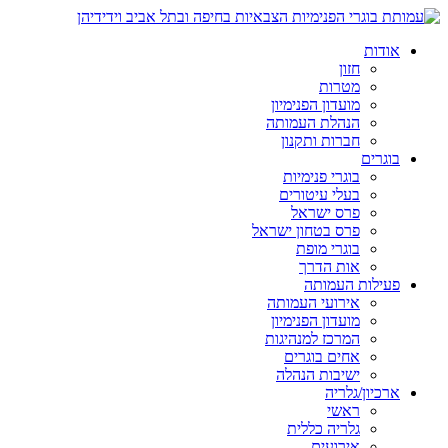
אודות
חזון
מטרות
מועדון הפנימיון
הנהלת העמותה
חברות ותקנון
בוגרים
בוגרי פנימיות
בעלי עיטורים
פרס ישראל
פרס בטחון ישראל
בוגרי מופת
אות הדרך
פעילות העמותה
אירועי העמותה
מועדון הפנימיון
המרכז למנהיגות
אחים בוגרים
ישיבות הנהלה
ארכיון/גלריה
ראשי
גלריה כללית
אירועים