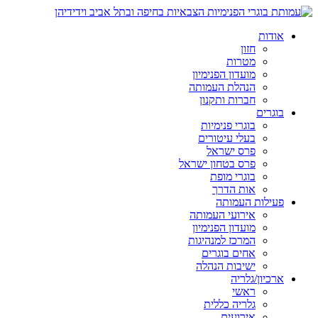
אודות
חזון
מטרות
מועדון הפנימיון
הנהלת העמותה
חברות ותקנון
בוגרים
בוגרי פנימיות
בעלי עיטורים
פרס ישראל
פרס בטחון ישראל
בוגרי מופת
אות הדרך
פעילות העמותה
אירועי העמותה
מועדון הפנימיון
המרכז למנהיגות
אחים בוגרים
ישיבות הנהלה
ארכיון/גלריה
ראשי
גלריה כללית
אירועים