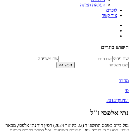
העלאת תמונה
לזכרם
צור קשר
חיפוש בוגרים
שם פרטי
שם משפחה
מחזור
ס׳
"גדעון"
2014
נתי אלפסי ז"ל
נפל בי"ב בשבט התשפ"ד (22 בינואר 2024) רס״ן דוד נתי אלפסי, מבאר
שבע, סמג״ד ב׳ בגדוד 202, חטיבת הצנחנים, נפל בקרב בדרום רצועת