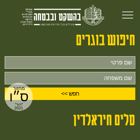
חיפוש בוגרים
שם
פרטי
שם
משפחה
מחזור
ס״ו
"דוד"
2021
סלים חיראלדין