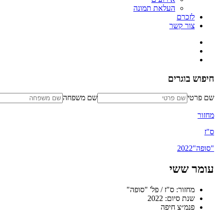
העלאת תמונה
לזכרם
צור קשר
חיפוש בוגרים
שם פרטי
שם משפחה
מחזור
ס"ז
"סופה"
2022
עומר ששי
מחזור: ס"ז / פל' "סופה"
שנת סיום: 2022
פנמ״צ חיפה