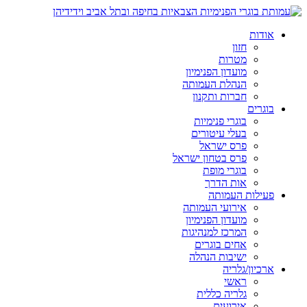
אודות
חזון
מטרות
מועדון הפנימיון
הנהלת העמותה
חברות ותקנון
בוגרים
בוגרי פנימיות
בעלי עיטורים
פרס ישראל
פרס בטחון ישראל
בוגרי מופת
אות הדרך
פעילות העמותה
אירועי העמותה
מועדון הפנימיון
המרכז למנהיגות
אחים בוגרים
ישיבות הנהלה
ארכיון/גלריה
ראשי
גלריה כללית
אירועים