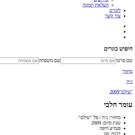
העלאת תמונה
לזכרם
צור קשר
חיפוש בוגרים
שם פרטי
שם משפחה
מחזור
נ״ה
"עילם"
2009
עומר חלבי
מחזור: נ״ה / פל' "עילם"
שנת סיום: 2009
פנמ״צ חיפה
דרגה: סגן