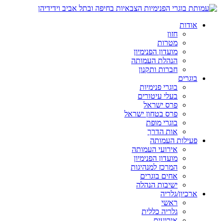
אודות
חזון
מטרות
מועדון הפנימיון
הנהלת העמותה
חברות ותקנון
בוגרים
בוגרי פנימיות
בעלי עיטורים
פרס ישראל
פרס בטחון ישראל
בוגרי מופת
אות הדרך
פעילות העמותה
אירועי העמותה
מועדון הפנימיון
המרכז למנהיגות
אחים בוגרים
ישיבות הנהלה
ארכיון/גלריה
ראשי
גלריה כללית
אירועים