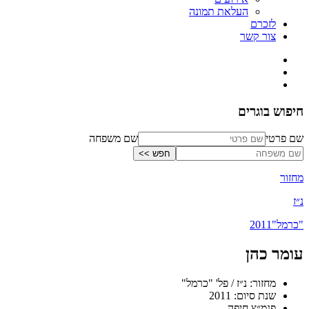
העלאת תמונה
לזכרם
צור קשר
חיפוש בוגרים
שם פרטי
שם משפחה
מחזור
נ״ז
"כרמל"
2011
עומר כהן
מחזור: נ״ז / פל' "כרמל"
שנת סיום: 2011
פנמ״צ חיפה