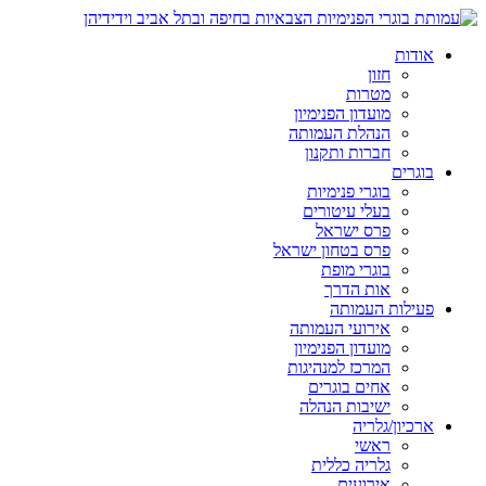
אודות
חזון
מטרות
מועדון הפנימיון
הנהלת העמותה
חברות ותקנון
בוגרים
בוגרי פנימיות
בעלי עיטורים
פרס ישראל
פרס בטחון ישראל
בוגרי מופת
אות הדרך
פעילות העמותה
אירועי העמותה
מועדון הפנימיון
המרכז למנהיגות
אחים בוגרים
ישיבות הנהלה
ארכיון/גלריה
ראשי
גלריה כללית
אירועים