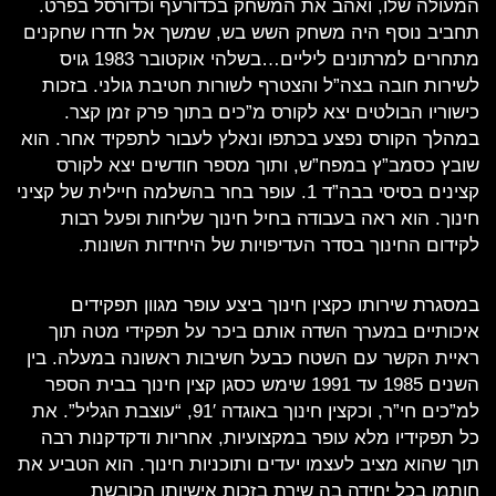
המעולה שלו, ואהב את המשחק בכדורעף וכדורסל בפרט.
תחביב נוסף היה משחק השש בש, שמשך אל חדרו שחקנים
מתחרים למרתונים ליליים…בשלהי אוקטובר 1983 גויס
לשירות חובה בצה”ל והצטרף לשורות חטיבת גולני. בזכות
כישוריו הבולטים יצא לקורס מ”כים בתוך פרק זמן קצר.
במהלך הקורס נפצע בכתפו ונאלץ לעבור לתפקיד אחר. הוא
שובץ כסמב”ץ במפח”ש, ותוך מספר חודשים יצא לקורס
קצינים בסיסי בבה”ד 1. עופר בחר בהשלמה חיילית של קציני
חינוך. הוא ראה בעבודה בחיל חינוך שליחות ופעל רבות
לקידום החינוך בסדר העדיפויות של היחידות השונות.
במסגרת שירותו כקצין חינוך ביצע עופר מגוון תפקידים
איכותיים במערך השדה אותם ביכר על תפקידי מטה תוך
ראיית הקשר עם השטח כבעל חשיבות ראשונה במעלה. בין
השנים 1985 עד 1991 שימש כסגן קצין חינוך בבית הספר
למ”כים חי”ר, וכקצין חינוך באוגדה 91′, “עוצבת הגליל”. את
כל תפקידיו מלא עופר במקצועיות, אחריות ודקדקנות רבה
תוך שהוא מציב לעצמו יעדים ותוכניות חינוך. הוא הטביע את
חותמו בכל יחידה בה שירת בזכות אישיותו הכובשת