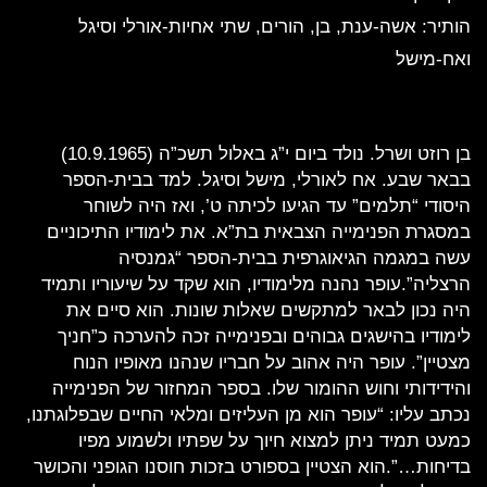
הותיר: אשה-ענת, בן, הורים, שתי אחיות-אורלי וסיגל
ואח-מישל
בן רוזט ושרל. נולד ביום י”ג באלול תשכ”ה (10.9.1965)
בבאר שבע. אח לאורלי, מישל וסיגל. למד בבית-הספר
היסודי “תלמים” עד הגיעו לכיתה ט’, ואז היה לשוחר
במסגרת הפנימייה הצבאית בת”א. את לימודיו התיכוניים
עשה במגמה הגיאוגרפית בבית-הספר “גמנסיה
הרצליה”.עופר נהנה מלימודיו, הוא שקד על שיעוריו ותמיד
היה נכון לבאר למתקשים שאלות שונות. הוא סיים את
לימודיו בהישגים גבוהים ובפנימייה זכה להערכה כ”חניך
מצטיין”. עופר היה אהוב על חבריו שנהנו מאופיו הנוח
והידידותי וחוש ההומור שלו. בספר המחזור של הפנימייה
נכתב עליו: “עופר הוא מן העליזים ומלאי החיים שבפלוגתנו,
כמעט תמיד ניתן למצוא חיוך על שפתיו ולשמוע מפיו
בדיחות…”.הוא הצטיין בספורט בזכות חוסנו הגופני והכושר