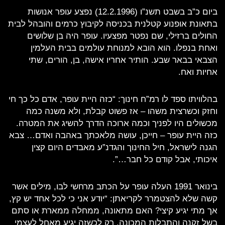
ביום כ”ב בשבט תשנ”ו (12.2.1996) נפצע עופר אנושות
בתאונת אופנוע קטלנית בכניסה לקיבוץ כרמים והובהל לבית
החולים ברזילי, שם נפטר מפצעיו. עופר היה בן שלושים
ואחת בנפלו. הוא הובא למנוחת עולמים בבית העלמין
הצבאי בבאר שבע. הותיר אחריו אישה, בן, הורים, שתי
אחיות ואח.
בהלוויתו ספד לו רמ”ח חינוך: “כזה היית עופר, אדם כל כך חי
וחזק וכשרצית משהו – אז פשוט קבלת, ולא משנה כמה
מכשולים היו לפניך וכמה ארוכה הדרך להשיג את המטרה.
כזה היית עופר – חייכן, עושה מלאכתך באהבה ואדם… צבא
הגנה לישראל, חיל החינוך והגדנ”ע מאבדים היום קצין
איכותי, אבל קודם כל חבר…”.
בינואר 1991 העלה עופר על הכתב מרחשי לבו, מילים אשר
קשה שלא להצטמרר לקריאתן: “יודע אני כי לכל אחד יש קץ,
אך מתי יגיע קיצי? האם מתאונה, ממחלה ממארת או סתם
בשל זקנה והתבלות המכונה, רק לכשזה יגיע מאחל לעצמי