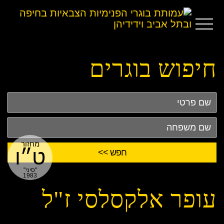
חיפוש בוגרים
שם
פרטי
שם
משפחה
מחזור
ט״ו
"סיני"
1983
עופר אלקסלסי ז"ל