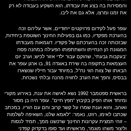
והמסירות בה בצע את עבודתו, הוא השקיע בעבודה לא רק
את זמנו ומרצו, אלא גם את ליבו.
עופר פעל לקידום פרויקטים ייחודיים, אשר עליהם זכה
בהערכת מפקדיו, כמו גם בפעילות החינוך השוטפת ביחידות,
שבזכותה זכה בהערכתם של פקודיו. דוגמאות מעבודתו
המגוונת הן הנחייתו והשתתפותו הפעילה במחנה פסח
‘בעקבות גבעתי’, שהוקם עבור ילדי אזור לכיש; וערב יום
העצמאות בתקופה בה שירת באוגדה 91, בו ארגן עופר את
הבאתו של צוות הווי נח”ל, במיוחד עבור חייליו שנשארו
בבסיס, והפך את הערב לחוויה מהנה ובלתי נשכחת.
בראשית ספטמבר 1992 נשא לאישה את ענת, באירוע מקורי
ומיוחד אותו הפיק בקיבוץ “חפץ חיים”. עופר היה בן מסור
ואוהב, והוא וענת שמרו על קשר קרוב וחם עם הוריו. במכתב
שכתבו לאימו, רוזט, נאמר: “לאמא שלנו, השאיפה לשלמות
– זוהי תמצית עקרונות החינוך שרכשנו ממך, תמיד לנסות
וליצור משהו מוגמר, מראשיתו ועד סופו בדקדוק קפדני