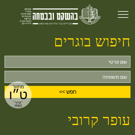
חיפוש בוגרים
שם
פרטי
שם
משפחה
מחזור
ט״ו
"סיני"
1983
עופר קרובי