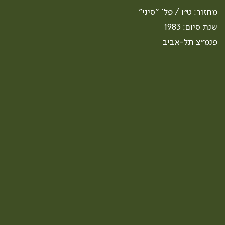
מחזור: ט״ו / פל' "סיני"
שנת סיום: 1983
פנמ״צ תל-אביב