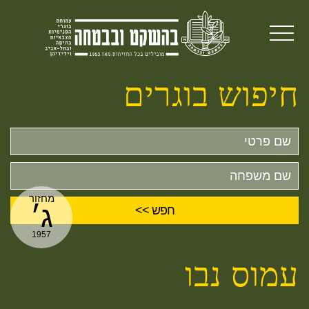
חיפוש בוגרים
שם
פרטי
שם
משפחה
מחזור
ג׳
1957
עמוס נבו