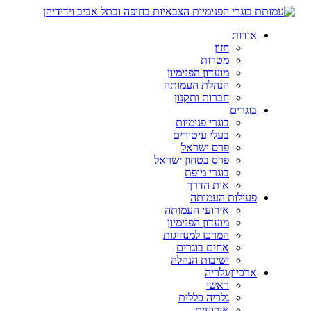
אודות
חזון
מטרות
מועדון הפנימיון
הנהלת העמותה
חברות ותקנון
בוגרים
בוגרי פנימיות
בעלי עיטורים
פרס ישראל
פרס בטחון ישראל
בוגרי מופת
אות הדרך
פעילות העמותה
אירועי העמותה
מועדון הפנימיון
המרכז למנהיגות
אחים בוגרים
ישיבות הנהלה
ארכיון/גלריה
ראשי
גלריה כללית
אירועים