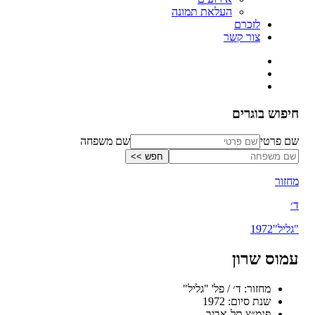
העלאת תמונה
לזכרם
צור קשר
חיפוש בוגרים
שם פרטי
שם משפחה
מחזור
ד׳
"גליל"
1972
עמוס שרון
מחזור: ד׳ / פל' "גליל"
שנת סיום: 1972
פנמ״צ תל-אביב