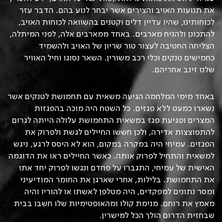
את תנועות האויב והצירים אשר יבחר לנוע בהם. הדבר עזר
לכוחותינו, שהיו עדיין דלים וקטנים בהשוואה לכוחות האויב,
להתכונן ולהניח מארבים. באחד ממארבים אלה, לפני המיתלה,
הצליחה החטיבה לעצור טור שריון של האויב ולהשמיד
כחמישים טנקים וכלי רכב משורין. השאר נסוגו וחיל האוויר
שלנו זינב אחריהם.
באחד מימי המלחמה הגיעה משאית עם תחמושת לטנקים אשר
נשארו כמעט ללא פגזים. כל השטח היה מוכה בהפגזות
המצרים ופגיעת פגז במשאית התחמושת עלולה הייתה לגרום
להתפוצצות אדירה, ולכן חששו החיילים לגשת ולפרוק את
הפגזים. עמיחי היה במקרה במקום, הוא לא היסס לרגע, ניגש
למשאית והתחיל לפרוק אותה. כאשר החיילים ראו את הדוגמה
האישית של עמיחי, התגברו על פחדם ונגשו לפרוק יחד אתו
את התחמושת. בלילות, אחרי שארגן את החומר המודיעיני
ומסר נתונים למפקדים, היה מטלפן לאשתו או להוריו והיה
מאמץ את רוחם. מנימת קולו ומהאופטימיות שלו חשבו בבית
שבחזית הדרום הולך הכל למישרין.