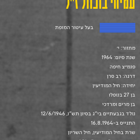
עמיחי בוכוול ז"ל
בעל עיטור המופת
מחזור: י׳
שנת סיום: 1964
פנמ״צ חיפה
דרגה: רב סרן
יחידה: חיל המודיעין
בן 27 בנופלו
בן מרים ומרדכי
נולד בגבעתיים
בי”ג בסיון תש”ו, 12/6/1946
התגייס ב-16.8.1964
שרת בחיל המודיעין, חיל השריון