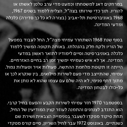
במרחקים דאג למשפחתו וכמעט מדי ערב טלפן לאשתו או
להוריו. תוך כדי שירותו בצה”ל, הצליח ללמוד בשנים 1967,
1968 באוניברסיטת תל-אביב (בצורה לא כל כך סדירה) כלכלה
ומדעי המדינה.
בסוף שנת 1968 השתחרר עמיחי מצה”ל, החל לעבוד במפעל
של הוריו ולקח חלק בהנהלתו. באותה תקופה המשיך ללמוד
כלכלה באוניברסיטה וסיים לימודיו לתואר ראשון במדעי
המדינה. אך לא איש כעמיחי ימשיך זמן רב בחיים האזרחיים.
הייתה זו תקופת מלחמת ההתשה, פעולות אויר ופעולות גמול.
עמיחי, שהתייצב מדי פעם לשירות מילואים, בין שנקרא לכך או
מתוך דחף פנימי, לא היה שלם עם עצמו שהוא לא נותן את
כל-כולו לבטחון המדינה.
בספטמבר 1970 חזר עמיחי לשירות הקבע והפעם בחיל קרבי.
הוא התנדב לצנחנים והתמנה לעוזר קצין המודיעין של החיל,
תחת פיקוד מפקדו לשעבר בפנימייה הצבאית ושירת שם
כשנתיים. באוגוסט 1972 עבר לחיל השריון, סיים קורס מפקדי