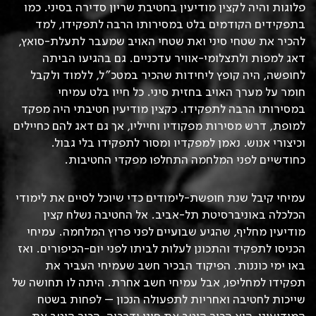
פלוגות והיה לקצין מודיעין בחטיבת שריון סדירה בסיני. כמו
בתפקידים הקודמים בלט במסירותו הרבה לתפקידו, למד
להכיר את שטחי סיני ואת שטחי האויב שמעבר לתעלת-סואץ,
דאג למפות ולתצלומי-אוויר עדכניים. גם בהגיעו הביתה
לחופשה, היה קופץ ליחידות שהכיר במטכ”ל, ללמוד ולקבל
חומר על מערך האויב בחזית סיני. כל חייו בלט עמיחי
במסירותו הרבה לתפקידו. כקצין מודיעין חטיבתי היה מפקד
למופת, דרש מסירות מפקודיו וחייליו, אך גם דאג להם כחיילים
וכיצורי אנוש. נאמן למפקדיו ומסור לתפקידו בלי גבול.
כחודשיים לפני המלחמה התחלפו מפקדי החטיבות.
עמיחי קיבל שנת חופשת-לימודים כדי שיוכל לסיים את לימודי
הכלכלה באוניברסיטת תל-אביב. אל החטיבה נשלח קצין
מודיעין מחליף, שהגיע שבועיים לפני פרוץ המלחמה. עמיחי
הכניסו לתפקיד והתכונן לעלות לביתו לפני יום-הכיפורים. ואז
באו ימי כוננות. הפיקוד הבכיר חשב שעמיחי העביר את
תפקידו למחליפו, אבל עמיחי חשב אחרת. היתה לו תחושה של
שייכות לחטיבה ואחריות לתפעולה הנכון – לפחות בשטח