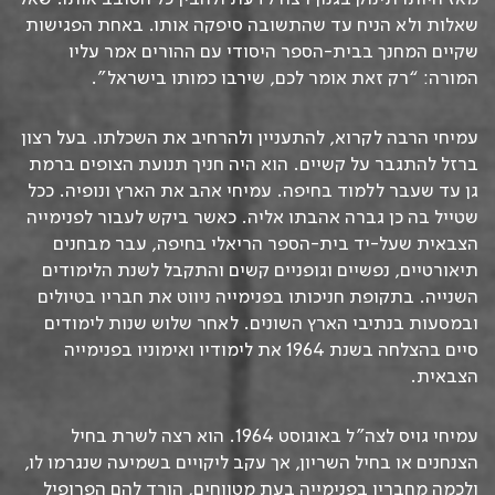
שאלות ולא הניח עד שהתשובה סיפקה אותו. באחת הפגישות
שקיים המחנך בבית-הספר היסודי עם ההורים אמר עליו
המורה: “רק זאת אומר לכם, שירבו כמותו בישראל”.
עמיחי הרבה לקרוא, להתעניין ולהרחיב את השכלתו. בעל רצון
ברזל להתגבר על קשיים. הוא היה חניך תנועת הצופים ברמת
גן עד שעבר ללמוד בחיפה. עמיחי אהב את הארץ ונופיה. ככל
שטייל בה כן גברה אהבתו אליה. כאשר ביקש לעבור לפנימייה
הצבאית שעל-יד בית-הספר הריאלי בחיפה, עבר מבחנים
תיאורטיים, נפשיים וגופניים קשים והתקבל לשנת הלימודים
השנייה. בתקופת חניכותו בפנימייה ניווט את חבריו בטיולים
ובמסעות בנתיבי הארץ השונים. לאחר שלוש שנות לימודים
סיים בהצלחה בשנת 1964 את לימודיו ואימוניו בפנימייה
הצבאית.
עמיחי גויס לצה”ל באוגוסט 1964. הוא רצה לשרת בחיל
הצנחנים או בחיל השריון, אך עקב ליקויים בשמיעה שנגרמו לו,
ולכמה מחבריו בפנימייה בעת מטווחים, הורד להם הפרופיל