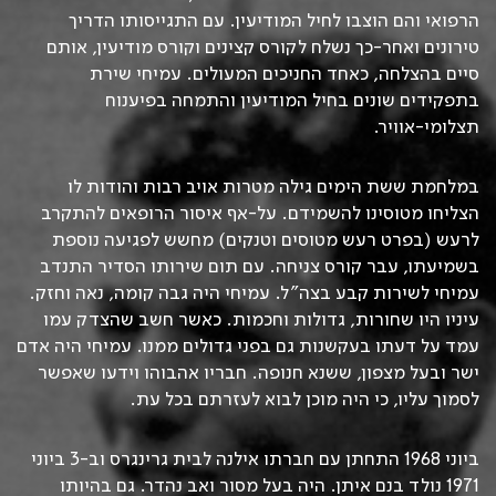
הרפואי והם הוצבו לחיל המודיעין. עם התגייסותו הדריך
טירונים ואחר-כך נשלח לקורס קצינים וקורס מודיעין, אותם
סיים בהצלחה, כאחד החניכים המעולים. עמיחי שירת
בתפקידים שונים בחיל המודיעין והתמחה בפיענוח
תצלומי-אוויר.
במלחמת ששת הימים גילה מטרות אויב רבות והודות לו
הצליחו מטוסינו להשמידם. על-אף איסור הרופאים להתקרב
לרעש (בפרט רעש מטוסים וטנקים) מחשש לפגיעה נוספת
בשמיעתו, עבר קורס צניחה. עם תום שירותו הסדיר התנדב
עמיחי לשירות קבע בצה”ל. עמיחי היה גבה קומה, נאה וחזק.
עיניו היו שחורות, גדולות וחכמות. כאשר חשב שהצדק עמו
עמד על דעתו בעקשנות גם בפני גדולים ממנו. עמיחי היה אדם
ישר ובעל מצפון, ששנא חנופה. חבריו אהבוהו וידעו שאפשר
לסמוך עליו, כי היה מוכן לבוא לעזרתם בכל עת.
ביוני 1968 התחתן עם חברתו אילנה לבית גרינגרס וב-3 ביוני
1971 נולד בנם איתן. היה בעל מסור ואב נהדר. גם בהיותו