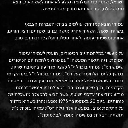
ישראל, שתוך כדי המלחמה נקלע לא אחת לאש האויב ויצא
ממנה שלם, היה בעיניהם חסין מפני פגיעה.
עמיחי הובא למנוחת-עולמים בבית-הקברות הצבאי
בקרית-שאול. השאיר אחריו אישה ובן בן שנתיים וחצי, הורים,
אחות ומשפחה ענפה. לאחר נופלו הועלה לדרגת רב-סרן.
על מעשיו במלחמת יום הכיפורים, הוענק לעמיחי עיטור
המופת. וזה תיאור המעשה: “עם פרוץ מלחמת יום הכיפורים
שימש רס”נ עמיחי בוכוול ז”ל כקצין מודיעין בחטיבת שריון.
במשך כל ימי הלחימה פעל רס”נ עמיחי בוכוול ז”ל בקו הקדמי
ביותר כשהוא מפעיל יחידות ואמצעי מודיעין ועובר בתצפיות
הקדמיות, תוך סיכון עצמי רב. בפעולתו זו איפשר זרימת
מידע מודיעיני עדכני ושוטף, אשר הביא להפעלה מושכלת של
כוחותינו. ביום 20 באוקטובר 1973 נפגע ונהרג כשהוא מדווח
על התקפת אויב. במעשיו אלה גילה רס”נ עמיחי בוכוול ז”ל
תושייה, דבקות במשימה ואומץ-לב למופת”.