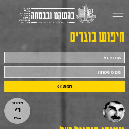
חיפוש בוגרים
שם
פרטי
שם
משפחה
מחזור
י׳
1964