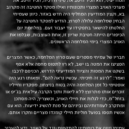
המודיעיני, הוא הכיר היטב את סיני ודרכיה, הכיר היטב את
מערכי האויב המצרי ותכונותיו ואילו מפקד החטיבה זה מקרוב
בא, וקצין המודיעין המחליף היה חדש באזור. כיוון שעמיחי
הבחין שמלחמה עלולה לפרוץ, הודיע למפקד החטיבה על
החלטתו להישאר בתפקידו עד יעבור זעם. במלחמת יום
הכיפורים הייתה חטיבת שריון זו, אחת העוצבות, שבלמו את
האויב המצרי בימי המלחמה הראשונים.
חבריו של עמיחי מספרים שעם פרוץ המלחמה, כאשר המצרים
הפציצו את המטה בו ישב, לא רץ לתפוס מחסה אלא אסף
בשקט את המפות והציוד המודיעיני הדרוש, הכניסם לרכבו
ואמר: “לרגע זה חיכיתי. עכשיו נראה להם”. ומאותו רגע היה
אופטימי כל זמן המלחמה והיה בטוח בניצחון. מפקדיו וחייליו
זוכרים אותו מתרוצץ ללא ליאות ותוך הקרבה עילאית בג’יפ או
בזחל”מ, כדי לגלות את חיילי האויב, וכשצריך, היה מסתכן
ומתקרב לעמדותיהם וביניהם על מנת להשיג ידיעות. הוא עם
אנשיו תפסו בפועל חוליות חיילי קומנדו מצריים וחקרו אותם.
עמיחי ניווט את כוחותינו להתקפות-נגד על האויב, ידע להעריך