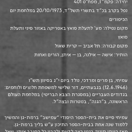
יחידה: פקמ”ז, מפח”ט 401
נפל בקרב
בכ”ד בתשרי תשל”ד, 20/10/1973
במלחמת יום
הכיפורים
מקום נפילה: מע’ לתעלת סואץ באפריקה
באזור סיני ותעלת
סואץ
מקום קבורה: תל אביב – קרית שאול
הותיר: אישה – אילנה, בן – איתן, הורים ואחות
עמיחי, בן מרים ומרדכי, נולד ביום י”ג בסיוון תש”ו
(12.6.1946) בגבעתיים, דור שלישי למשפחת חלוצים ולוחמים:
בגדודים העבריים (במסגרת הצבא הבריטי) במלחמת העולם
הראשונה, ב”הגנה”, בנוטרות ובצה”ל.
עמיחי סיים את בית-הספר היסודי “עמישב” ברמת-גן והמשיך
ללמוד שנה אחת בבית-הספר התיכון ע”ש בליך ברמת-גן.
מאז היותו תינוק בגנון רצה לדעת ולהבין כל הסובב אותו. שאל