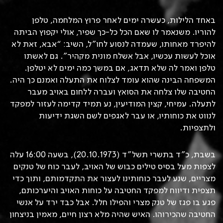
באחד הלילות, כעשרה ימים לאחר פרוץ המלחמה, טלפן
להוריו. משנאמר לו שאם הכל כל-כך שפיר, אולי יקפוץ הביתה
להיפרד מאחותו, שעמדה לנסוע לחו”ל, השיב: “אבא, זאת לא
אוכל לעשות עכשיו, אבל אשלח מונית מקהיר”. גם לאשתו
טלפן ואמר לה שלא תדאג, אם במשך כמה ימים לא יטלפן.
המשפחה הבינה שהוא עומד לצלוח את התעלה ואמנם כך היה.
החטיבה שלו צלחה את הסואץ ועברה ללחום באויב מעבר
לתעלה. עמיחי, קצין המודיעין, נע תמיד קדימה לעזור למפקד
לנווט את כוחותיו, או עבר לאגפים לשם השגת ידיעות
ולתצפיות.
בשבת, כ”ד בתשרי תשל”ד (20.10.1973), בשעה 16:00 עלה
לצפות מעל בסיס טילים כבוש של האויב, לעבר כוח של טנקים
מצריים, שנע לעבר כוחותינו לעצור את התקדמותם, ותוך כדי
תצפית ודיווח למפקד החטיבה על כוחות האויב והיערכותם,
פגע בו פגז של טנק מצרי והפילו חלל. אבל כבד ירד על אנשי
החטיבה שהכירוהו. האיש שהיה מלא רצון חיים, מאמין בניצחון