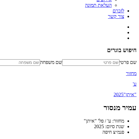
העלאת תמונה
לזכרם
צור קשר
חיפוש בוגרים
שם פרטי
שם משפחה
מחזור
ע'
"איתן"
2025
עמיר מנסור
מחזור: ע' / פל' "איתן"
שנת סיום: 2025
פנמ״צ חיפה