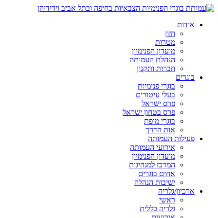
אודות
חזון
מטרות
מועדון הפנימיון
הנהלת העמותה
חברות ותקנון
בוגרים
בוגרי פנימיות
בעלי עיטורים
פרס ישראל
פרס בטחון ישראל
בוגרי מופת
אות הדרך
פעילות העמותה
אירועי העמותה
מועדון הפנימיון
המרכז למנהיגות
אחים בוגרים
ישיבות הנהלה
ארכיון/גלריה
ראשי
גלריה כללית
אירועים