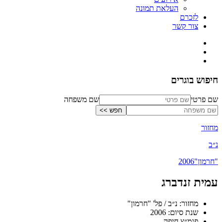
העלאת תמונה
לזכרם
צור קשר
חיפוש בוגרים
שם פרטי
שם משפחה
מחזור
נ״ב
"חרמון"
2006
עמית זנדברג
מחזור: נ״ב / פל' "חרמון"
שנת סיום: 2006
פנמ״צ חיפה