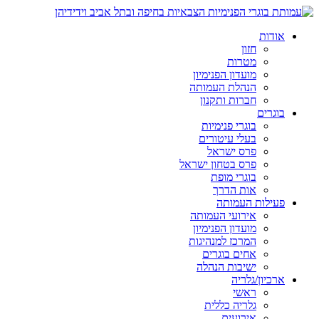
אודות
חזון
מטרות
מועדון הפנימיון
הנהלת העמותה
חברות ותקנון
בוגרים
בוגרי פנימיות
בעלי עיטורים
פרס ישראל
פרס בטחון ישראל
בוגרי מופת
אות הדרך
פעילות העמותה
אירועי העמותה
מועדון הפנימיון
המרכז למנהיגות
אחים בוגרים
ישיבות הנהלה
ארכיון/גלריה
ראשי
גלריה כללית
אירועים