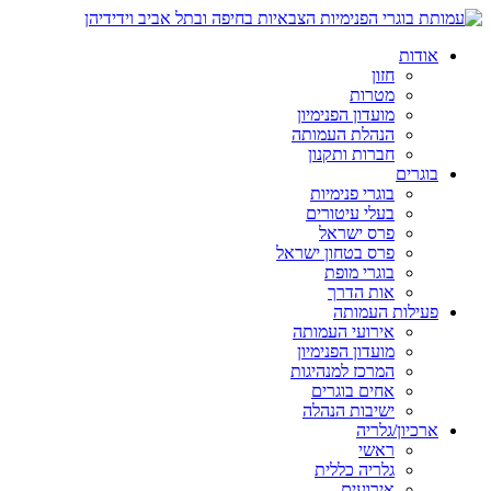
אודות
חזון
מטרות
מועדון הפנימיון
הנהלת העמותה
חברות ותקנון
בוגרים
בוגרי פנימיות
בעלי עיטורים
פרס ישראל
פרס בטחון ישראל
בוגרי מופת
אות הדרך
פעילות העמותה
אירועי העמותה
מועדון הפנימיון
המרכז למנהיגות
אחים בוגרים
ישיבות הנהלה
ארכיון/גלריה
ראשי
גלריה כללית
אירועים