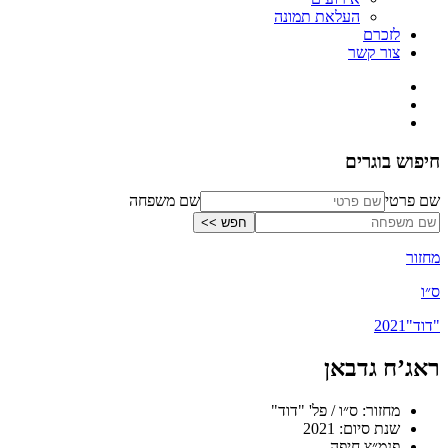
העלאת תמונה
לזכרם
צור קשר
חיפוש בוגרים
שם פרטי
שם משפחה
מחזור
ס״ו
"דוד"
2021
ראג’ח גדבאן
מחזור: ס״ו / פל' "דוד"
שנת סיום: 2021
פנמ״צ חיפה