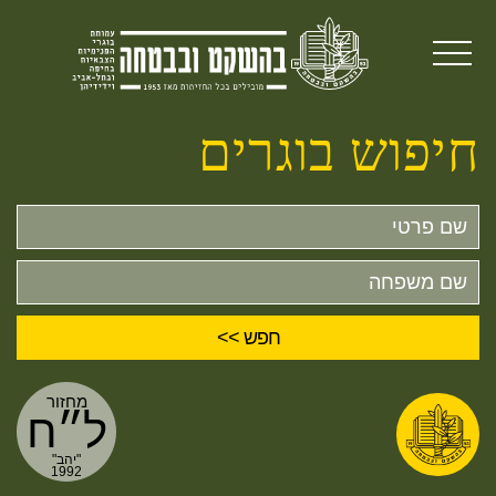
חיפוש בוגרים
שם
פרטי
שם
משפחה
מחזור
ל״ח
"יהב"
1992