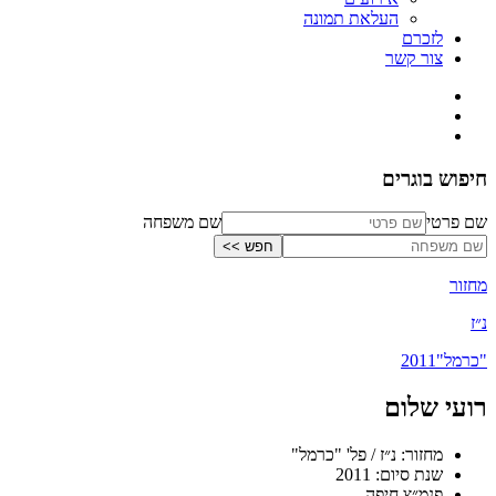
העלאת תמונה
לזכרם
צור קשר
חיפוש בוגרים
שם פרטי
שם משפחה
מחזור
נ״ז
"כרמל"
2011
רועי שלום
מחזור: נ״ז / פל' "כרמל"
שנת סיום: 2011
פנמ״צ חיפה