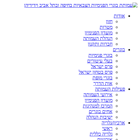
אודות
חזון
מטרות
מועדון הפנימיון
הנהלת העמותה
חברות ותקנון
בוגרים
בוגרי פנימיות
בעלי עיטורים
פרס ישראל
פרס בטחון ישראל
בוגרי מופת
אות הדרך
פעילות העמותה
אירועי העמותה
מועדון הפנימיון
המרכז למנהיגות
אחים בוגרים
ישיבות הנהלה
ארכיון/גלריה
ראשי
גלריה כללית
אירועים