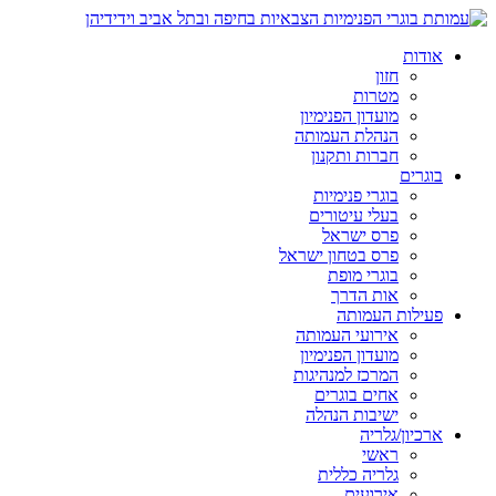
אודות
חזון
מטרות
מועדון הפנימיון
הנהלת העמותה
חברות ותקנון
בוגרים
בוגרי פנימיות
בעלי עיטורים
פרס ישראל
פרס בטחון ישראל
בוגרי מופת
אות הדרך
פעילות העמותה
אירועי העמותה
מועדון הפנימיון
המרכז למנהיגות
אחים בוגרים
ישיבות הנהלה
ארכיון/גלריה
ראשי
גלריה כללית
אירועים