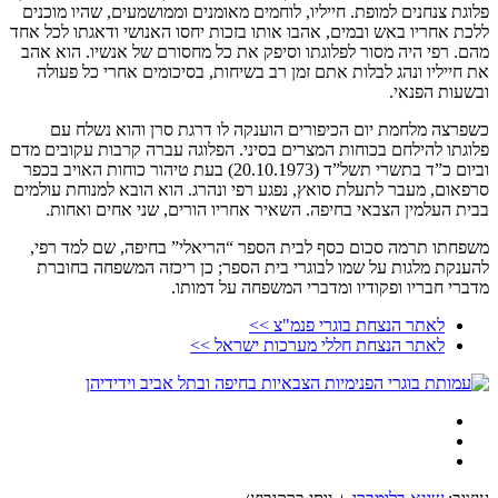
פלוגת צנחנים למופת. חייליו, לוחמים מאומנים וממושמעים, שהיו מוכנים
ללכת אחריו באש ובמים, אהבו אותו בזכות יחסו האנושי ודאגתו לכל אחד
מהם. רפי היה מסור לפלוגתו וסיפק את כל מחסורם של אנשיו. הוא אהב
את חייליו ונהג לבלות אתם זמן רב בשיחות, בסיכומים אחרי כל פעולה
ובשעות הפנאי.
כשפרצה מלחמת יום הכיפורים הוענקה לו דרגת סרן והוא נשלח עם
פלוגתו להילחם בכוחות המצרים בסיני. הפלוגה עברה קרבות עקובים מדם
וביום כ”ד בתשרי תשל”ד (20.10.1973) בעת טיהור כוחות האויב בכפר
סרפאום, מעבר לתעלת סואץ, נפגע רפי ונהרג. הוא הובא למנוחת עולמים
בבית העלמין הצבאי בחיפה. השאיר אחריו הורים, שני אחים ואחות.
משפחתו תרמה סכום כסף לבית הספר “הריאלי” בחיפה, שם למד רפי,
להענקת מלגות על שמו לבוגרי בית הספר; כן ריכזה המשפחה בחוברת
מדברי חבריו ופקודיו ומדברי המשפחה על דמותו.
לאתר הנצחת בוגרי פנמ"צ >>
לאתר הנצחת חללי מערכות ישראל >>