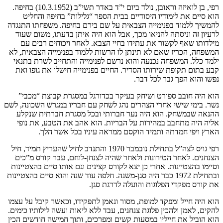
רפי, בן לואיזה וראובן, נולד ביום י”ד באדר תשי”ב (10.3.1952) בחיפה.
הוא סיים את לימודיו היסודיים בבית הספר “גלילות” בחיפה והחליט
להמשיך ללמוד בפנימייה הצבאית על שם בירם בחיפה. משפחתו התנגדה
לרעיון זה וניסתה להניאו מכך, אבל הוא היה איתן בדעתו, משום שעוד
מילדותו שאף לקשור את עתידו בחיי הצבא. לאחר ויכוחים רבים עם
המשפחה, הכריז שאם לא תינתן לו הרשות ללמוד בפנימייה הצבאית, לא
ילמד כלל. המשפחה נכנעה והוא נרשם לפנימייה והתחייב לשרת בתנאי
קבע בתום תקופת שירותו הסדיר. החיים בפנימייה חישלו את גופו ואת
נפשו והוא הפך גבר לכל דבר.
הוא היה חובב ספורט ושיחק בעיקר בכדורגל במסגרת קבוצת “מכבי”
נשר. בימי שישי אחרי הצהרים נהג לשחק עם חבריו במגרש השכונה, לשם
ההנאה שבמשחק. הוא היה נער חברותי ובכל מסגרת חברתית שנקלע
אליה היה מתחבב במהירות על הבריות. הוא אהב את הטבע, את נופי
הארץ ויפי חמדתה ותמיד הוקסם ממראה עיניו בכל אשר הלך.
רפי גויס לצה”ל בתחילת נובמבר 1970 והתנדב לחיל שהעריץ תמיד, חיל
הצנחנים. לאחר הטירונות ולאחר שהיה לצנחן-לוחם, עבר קורס מ”כים
וסיימו בהצטיינות. אחרי כן יצא לקורס קצינים וגם אותו סיים בהצטיינות
ובתחילת 1972 כבר היה סגן-משנה. חלפה עוד שנה והוא סיים בהצטיינות
את קורס מפקדי הפלוגות והועלה לדרגת סגן.
הוא היה חייל ומפקד למופת, מסור ונאמן לתפקידו, וכאשר קיבל על עצמו
להקים, לאמן ולהכין פלוגת צנחנים, עבד ללא ליאות ועשה לילותיו כימים.
הוא הוביל את חייליו במסעות קשים ומפרכים, ותוך חמישה חודשים הכין