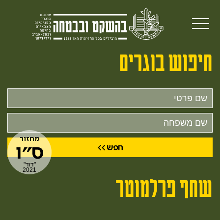
חיפוש בוגרים
שם
פרטי
שם
משפחה
מחזור
ס״ו
"דוד"
2021
שחף פרלמוטר