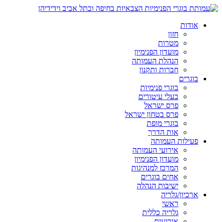
אודות
חזון
מטרות
מועדון הפנימיון
הנהלת העמותה
חברות ותקנון
בוגרים
בוגרי פנימיות
בעלי עיטורים
פרס ישראל
פרס בטחון ישראל
בוגרי מופת
אות הדרך
פעילות העמותה
אירועי העמותה
מועדון הפנימיון
המרכז למנהיגות
אחים בוגרים
ישיבות הנהלה
ארכיון/גלריה
ראשי
גלריה כללית
אירועים