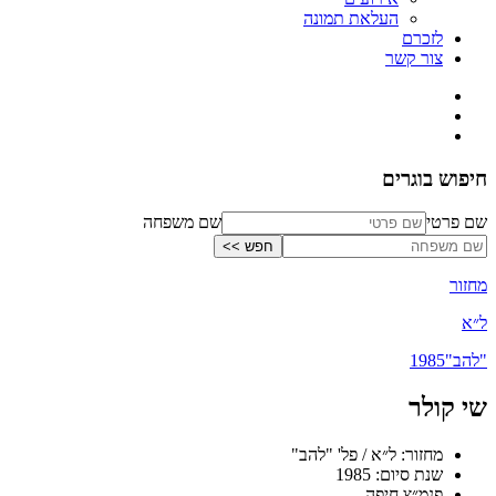
העלאת תמונה
לזכרם
צור קשר
חיפוש בוגרים
שם פרטי
שם משפחה
מחזור
ל״א
"להב"
1985
שי קולר
מחזור: ל״א / פל' "להב"
שנת סיום: 1985
פנמ״צ חיפה