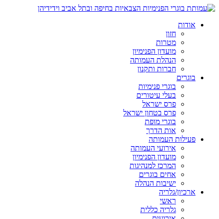
אודות
חזון
מטרות
מועדון הפנימיון
הנהלת העמותה
חברות ותקנון
בוגרים
בוגרי פנימיות
בעלי עיטורים
פרס ישראל
פרס בטחון ישראל
בוגרי מופת
אות הדרך
פעילות העמותה
אירועי העמותה
מועדון הפנימיון
המרכז למנהיגות
אחים בוגרים
ישיבות הנהלה
ארכיון/גלריה
ראשי
גלריה כללית
אירועים