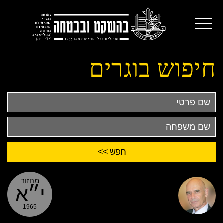
חיפוש בוגרים
שם
פרטי
שם
משפחה
מחזור
י״א
1965