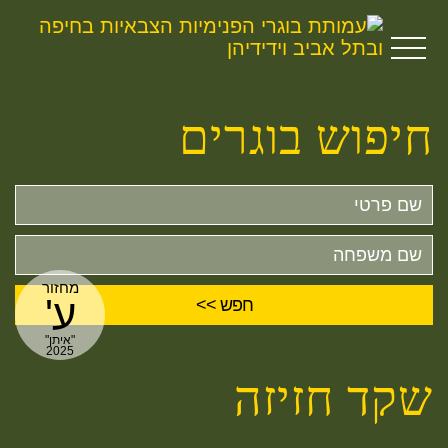
חיפוש בוגרים
שם
פרטי
שם
משפחה
מחזור
ע'
"איתן"
2025
שקד חזיזה